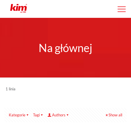
Na głównej
1 linia
Kategorie
Tagi
Authors
Show all