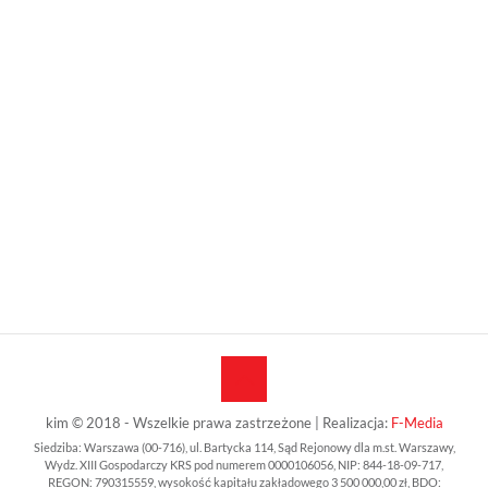
kim © 2018 - Wszelkie prawa zastrzeżone | Realizacja:
F-Media
Siedziba: Warszawa (00-716), ul. Bartycka 114, Sąd Rejonowy dla m.st. Warszawy,
Wydz. XIII Gospodarczy KRS pod numerem 0000106056, NIP: 844-18-09-717,
REGON: 790315559, wysokość kapitału zakładowego 3 500 000,00 zł, BDO: