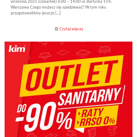
września 2025 (czwartek) 6:00 – 14:00 ul. Bartycka 114,
Warszawa Czego możesz się spodziewać? W tym roku
przygotowaliśmy jeszcze
[…]
Czytaj więcej