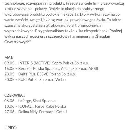
technologie, rozwiązania i produkty.
Przedstawiciele firm przeprowadzą
krótkie szkolenia i pokazy. Będzie to okazja do praktycznego
wypróbowania produktu pod okiem eksperta, który wytłumaczy na co
warto zwrócić uwagę i jakie są warunki prawidłowego użycia. To także
szansa na skorzystanie z atrakcyjnych ofert promocyjnych i
wyprzedażowych. Przygotowaliśmy także kilka niespodzianek.
Poniżej
wykaz naszych gości oraz szczegółowy harmonogram „Śniadań
Czwartkowych”
MAJ:
09.05 – INTER-S (MOTIVE), Sopro Polska Sp. z o.o.
16.05 – Kerakoll Polska Sp. z o.o., Adiam Sp. z o.o., AKSIL
23.05 – Delta Plus, ESSVE Poland Sp. z o.o.
30.05 – RUBI Polska Sp. z o.o., Weber
CZERWIEC:
06.06 – Lafarge, Sinat Sp. z o.o.
13.06 – ICOPAL ., Farby Kabe Polska
27.06 – Dolina Nidy, Fermacell GmbH
LIPIEC: