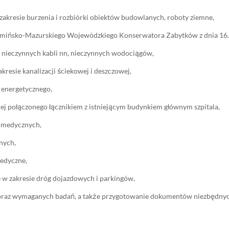
akresie burzenia i rozbiórki obiektów budowlanych, roboty ziemne,
mińsko-Mazurskiego Wojewódzkiego Konserwatora Zabytków z dnia 16.0
 nieczynnych kabli nn, nieczynnych wodociągów,
kresie kanalizacji ściekowej i deszczowej,
a energetycznego,
j połączonego łącznikiem z istniejącym budynkiem głównym szpitala,
w medycznych,
nych,
edyczne,
w zakresie dróg dojazdowych i parkingów,
oraz wymaganych badań, a także przygotowanie dokumentów niezbędnyc