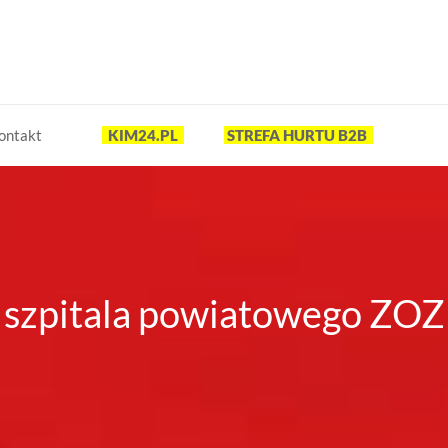
ontakt
KIM24.PL
STREFA HURTU B2B
szpitala powiatowego ZOZ 