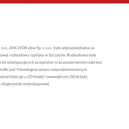
 o.o., ANCHOR pbw Sp. z o.o., była odpowiedzialna za
sowej rozbudowy szpitala w Szczytnie. Rozbudowa była
a do obwiązujących przepisów oraz poszerzeniem zakresu
zydło jest 4 kondygnacyjnym niepodpiwniczonym
iał dziecięcy (20 łózek) i wewnętrzny (50 łóżek),
ty diagnostyki endoskopowej.