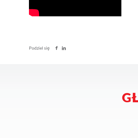
Podziel się
G