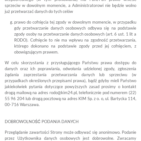
sprzeciw w dowolnym momencie, a Administratorowi nie będzie wolno
już przetwarzać danych do tych celów
prawo do cofnięcia tej zgody w dowolnym momencie, w przypadku
gdy przetwarzanie danych osobowych odbywa się na podstawie
zgody osoby na przetwarzanie danych osobowych (art. 6 ust. 1 lit a
RODO). Cofnięcie to nie ma wpływu na zgodność przetwarzania,
którego dokonano na podstawie zgody przed jej cofnięciem, z
obowiązującym prawem.
W celu skorzystania z przysługującego Państwu prawa dostępu do
danych oraz ich poprawiania, odwołania udzielonej zgody, zgłoszenia
żądania zaprzestania przetwarzania danych lub sprzeciwu (w
przypadkach określonych przepisami prawa), bądź gdyby mieli Państwo
jakiekolwiek pytania dotyczące powyższych zasad prosimy o kontakt
drogą mailową na adres
rodo@kim24.pl
, telefonicznie pod numerem (22)
55 96 204 lub drogą pocztową na adres KIM Sp. z o. o, ul. Bartycka 114,
00-716 Warszawa.
DOBROWOLNOŚĆ PODANIA DANYCH
Przeglądanie zawartości Strony może odbywać się anonimowo. Podanie
przez Użytkownika danych osobowych jest dobrowolne. Zwracamy