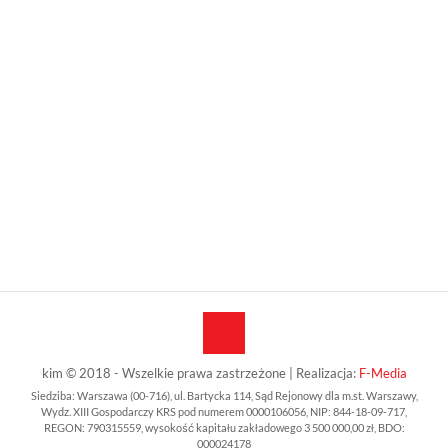
kim © 2018 - Wszelkie prawa zastrzeżone | Realizacja:
F-Media
Siedziba: Warszawa (00-716), ul. Bartycka 114, Sąd Rejonowy dla m.st. Warszawy,
Wydz. XIII Gospodarczy KRS pod numerem 0000106056, NIP: 844-18-09-717,
REGON: 790315559, wysokość kapitału zakładowego 3 500 000,00 zł, BDO:
000024178