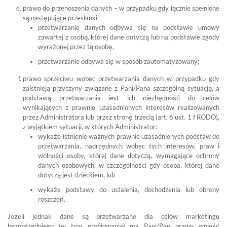
prawo do przenoszenia danych – w przypadku gdy łącznie spełnione
są następujące przesłanki:
przetwarzanie danych odbywa się na podstawie umowy
zawartej z osobą, której dane dotyczą lub na podstawie zgody
wyrażonej przez tą osobę,
przetwarzanie odbywa się w sposób zautomatyzowany;
prawo sprzeciwu wobec przetwarzania danych w przypadku gdy
zaistnieją przyczyny związane z Pani/Pana szczególną sytuacją, a
podstawą przetwarzania jest ich niezbędność do celów
wynikających z prawnie uzasadnionych interesów realizowanych
przez Administratora lub przez stronę trzecią (art. 6 ust. 1 f RODO),
z wyjątkiem sytuacji, w których Administrator:
wykaże istnienie ważnych prawnie uzasadnionych podstaw do
przetwarzania, nadrzędnych wobec tych interesów, praw i
wolności osoby, której dane dotyczą, wymagające ochrony
danych osobowych, w szczególności gdy osoba, której dane
dotyczą jest dzieckiem, lub
wykaże podstawy do ustalenia, dochodzenia lub obrony
roszczeń.
Jeżeli jednak dane są przetwarzane dla celów marketingu
bezpośredniego (w tym profilowania) ma Pani/Pan prawo wnieść