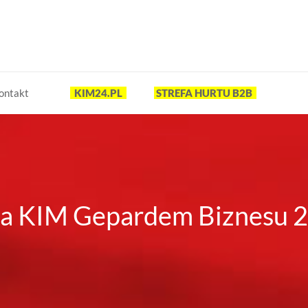
ontakt
KIM24.PL
STREFA HURTU B2B
a KIM Gepardem Biznesu 